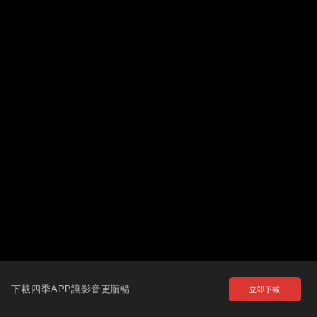
下載四季APP讓影音更順暢
立即下載