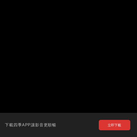
下載四季APP讓影音更順暢
立即下載