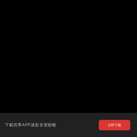
下載四季APP讓影音更順暢
立即下載