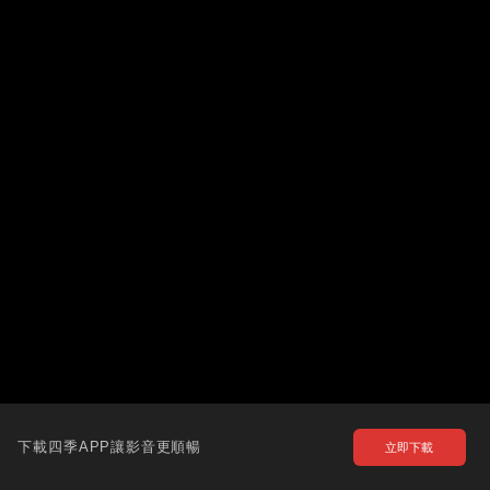
下載四季APP讓影音更順暢
立即下載