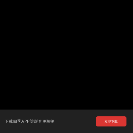
下載四季APP讓影音更順暢
立即下載