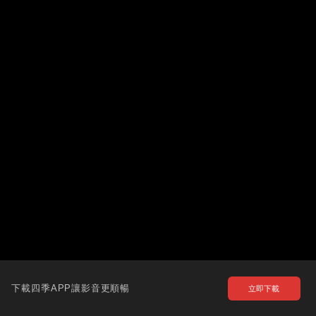
下載四季APP讓影音更順暢
立即下載