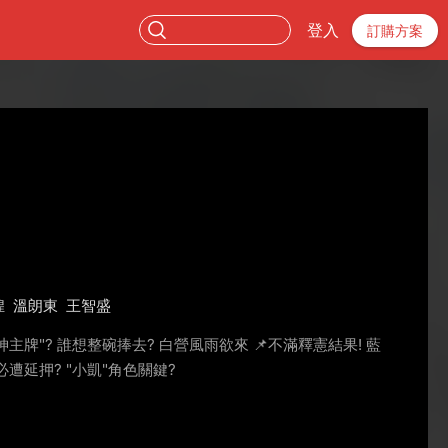
登入
訂購方案
煌
溫朗東
王智盛
勒神主牌"? 誰想整碗捧去? 白營風雨欲來 📌不滿釋憲結果! 藍
必遭延押? "小凱"角色關鍵?