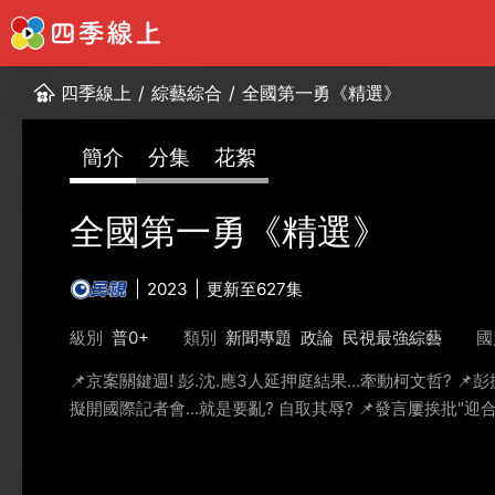
四季線上
/
綜藝綜合
/
全國第一勇《精選》
簡介
分集
花絮
全國第一勇《精選》
2023
更新至627集
級別
普0+
類別
新聞專題
政論
民視最強綜藝
國
📌京案關鍵週! 彭.沈.應3人延押庭結果...牽動柯文哲? 
擬開國際記者會...就是要亂? 自取其辱? 📌發言屢挨批"迎