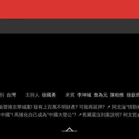
別
台灣
主持人
徐國勇
來賓
李坤城
詹為元
陳柏惟
徐嶔
彭振聲捲京華城案! 疑有上百萬不明財產? 可能再延押? 📌 阿北淪"情
合中國"! 馬矮化自己成為"中國大聲公"? 📌舊屬還沒到案說明? 柯文哲