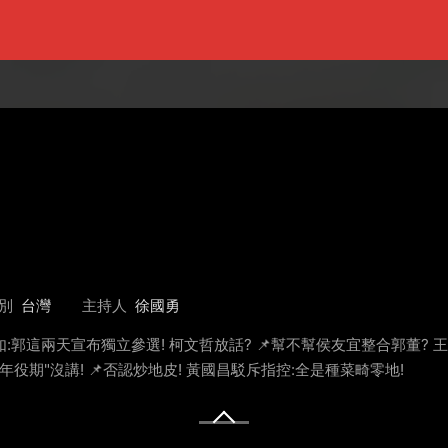
別
台灣
主持人
徐國勇
如:郭這兩天宣布獨立參選! 柯文哲放話? 📌幫不幫侯友宜整合郭董? 王
掉"1年役期"沒講! 📌否認炒地皮! 黃國昌駁斥指控:全是種菜畸零地!