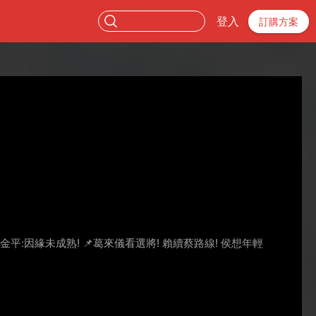
登入
訂購方案
金平:因緣未成熟! 📌葛來儀看選將! 賴續蔡路線! 侯想年輕