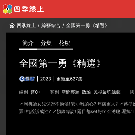
四季線上
/
綜藝綜合
/
全國第一勇《精選》
簡介
分集
花絮
全國第一勇《精選》
2023
更新至627集
級別
普0+
類別
新聞專題
政論
民視最強綜藝
國
📌周典論女兒保證不換侯! 安小雞的心? 焦慮更大? 📌蔡壁
票! 柯說謊成性? 📌預錄專訪! 題目都set好!? 金溥聰:漏