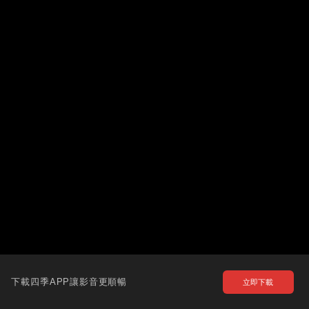
下載四季APP讓影音更順暢
立即下載