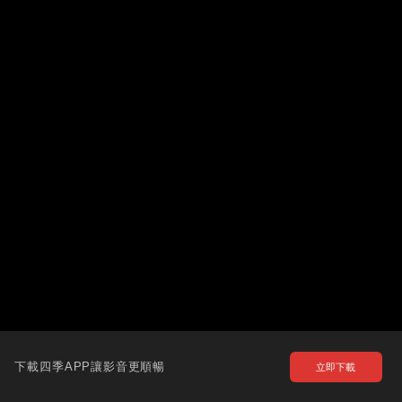
下載四季APP讓影音更順暢
立即下載