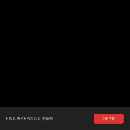
下載四季APP讓影音更順暢
立即下載