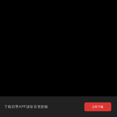
下載四季APP讓影音更順暢
立即下載