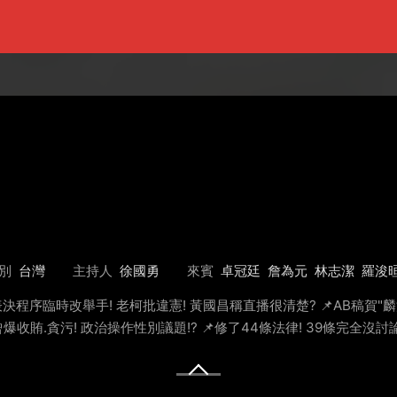
別
台灣
主持人
徐國勇
來賓
卓冠廷
詹為元
林志潔
羅浚
表決程序臨時改舉手! 老柯批違憲! 黃國昌稱直播很清楚? 📌AB稿賀"麟
A曾爆收賄.貪污! 政治操作性別議題!? 📌修了44條法律! 39條完全沒討