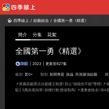
四季線上
/
綜藝綜合
/
全國第一勇《精選》
簡介
分集
花絮
全國第一勇《精選》
2023
更新至627集
級別
普0+
類別
新聞專題
政論
民視最強綜藝
國
📌黃國昌籲憲法法庭建立制度! 防止"綠能你不能"雙標! 📌
駁2.5萬份查詢單! 拆樑行動:懸崖勒馬! 📌遭奧會除名! IB