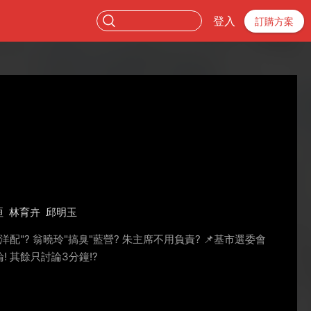
登入
訂購方案
晅
林育卉
邱明玉
洋配"? 翁曉玲"搞臭"藍營? 朱主席不用負責? 📌基市選委會
論! 其餘只討論3分鐘!?