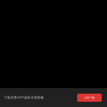
下載四季APP讓影音更順暢
立即下載