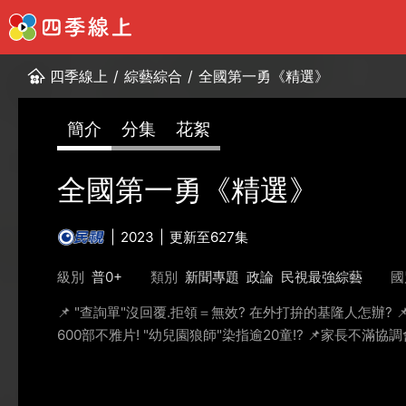
四季線上
/
綜藝綜合
/
全國第一勇《精選》
簡介
分集
花絮
全國第一勇《精選》
2023
更新至627集
級別
普0+
類別
新聞專題
政論
民視最強綜藝
國
📌 "查詢單"沒回覆.拒領＝無效? 在外打拚的基隆人怎辦? 
600部不雅片! "幼兒園狼師"染指逾20童!? 📌家長不滿