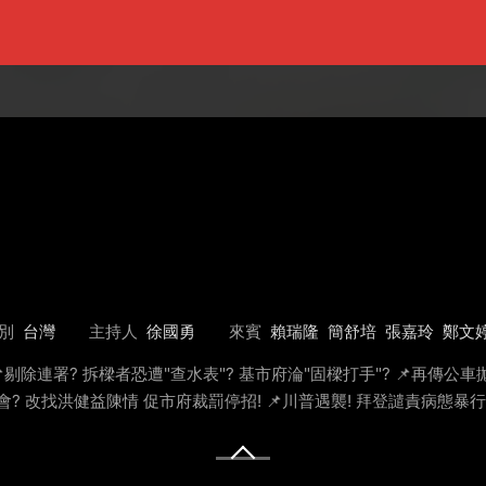
別
台灣
主持人
徐國勇
來賓
賴瑞隆
簡舒培
張嘉玲
鄭文
📌剔除連署? 拆樑者恐遭"查水表"? 基市府淪"固樑打手"? 📌再傳公車
協調會? 改找洪健益陳情 促市府裁罰停招! 📌川普遇襲! 拜登譴責病態暴