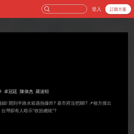
登入
訂購方案
婷
卓冠廷
陳偉杰
羅浚晅
拋錨! 開到半路水箱過熱爆炸? 基市府沒把關!? 📌檢方搜出
行 台灣卻有人暗示"收拾總統"?