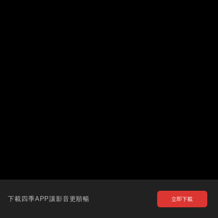
下載四季APP讓影音更順暢
立即下載