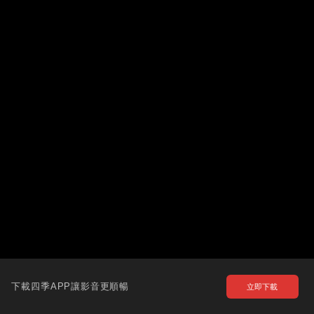
下載四季APP讓影音更順暢
立即下載