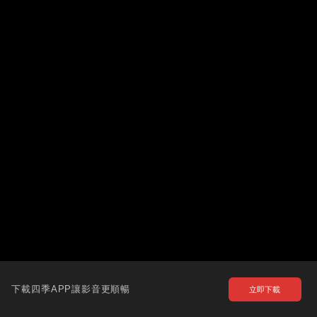
下載四季APP讓影音更順暢
立即下載