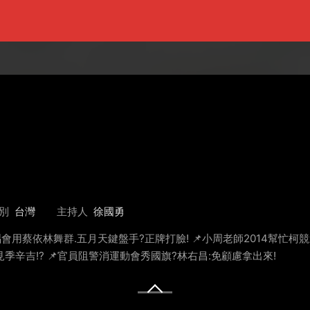
別
台灣
主持人
徐國勇
唱會用蔡依林舞群.五月天鍵盤手?正牌打臉! 📌小周老師2014幫忙柯競
見季辛吉!? 📌官員阻警消運動會秀國旗?林右昌:免顧慮拿出來!