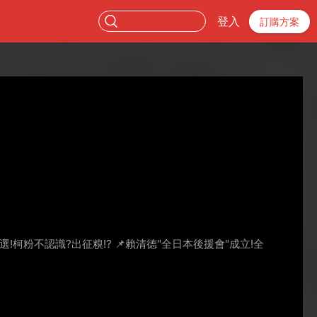
登入
訂購方案
選!柯粉不認識?出征糗!? 📌賴清德"全日本後援會"成立!全