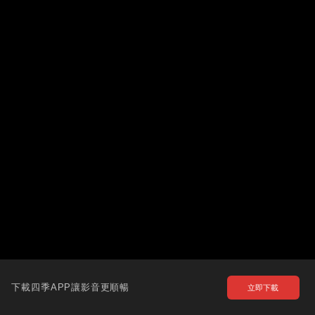
下載四季APP讓影音更順暢
立即下載