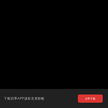
下載四季APP讓影音更順暢
立即下載