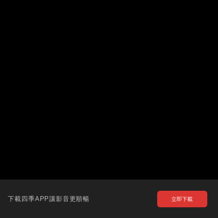
下載四季APP讓影音更順暢
立即下載