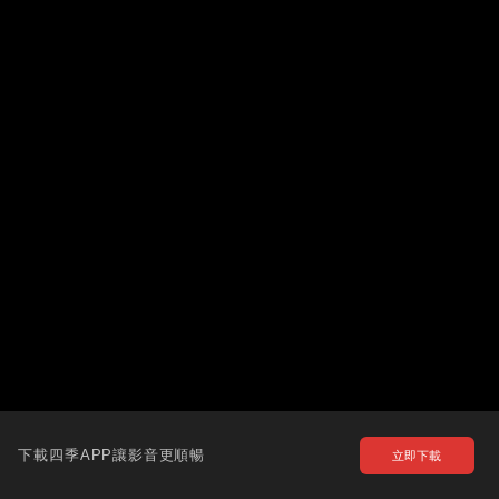
下載四季APP讓影音更順暢
立即下載