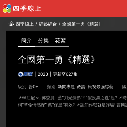
四季線上
/
綜藝綜合
/
全國第一勇《精選》
簡介
分集
花絮
全國第一勇《精選》
2023
更新至627集
級別
普0+
類別
新聞專題
政論
民視最強綜藝
國
📌韓江配 vs 傅委員...藍"刀光劍影"? "假投票之亂"起? 
柯"革命情感深" 蔡"保皇"有效? 📌認知作戰就是詐騙! 曹興