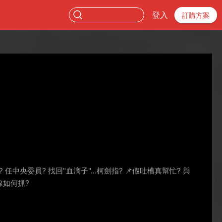
登入
訂購方案
? 任中央委員? 找回"血滴子"...柯劍指? 📌假吐槽真幫忙? 與
線如何抓?