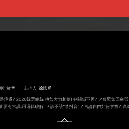
別
台灣
主持人
徐國勇
📌時過境遷? 2020韓選總統 傅曾大力相挺! 好關係不再? 📌蔡壁如回白營
誠:要有常識.用邏輯破解! 📌該不該"禁抖音"!? 言論自由如何拿捏? 底