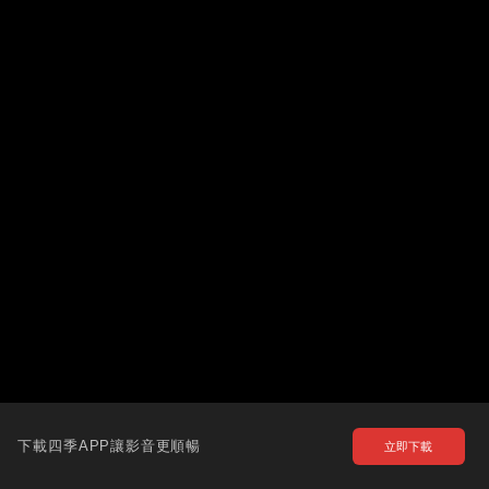
下載四季APP讓影音更順暢
立即下載