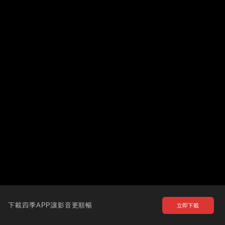
下載四季APP讓影音更順暢
立即下載