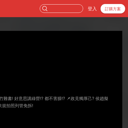
登入
訂購方案
竹難書! 好意思講綠營!? 都不害臊!? 📌政見獨厚己? 侯趙擬
:依規拍照列管免拆!