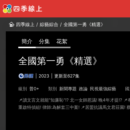
四季線上
/
綜藝綜合
/
全國第一勇《精選》
簡介
分集
花絮
全國第一勇《精選》
2023
更新至627集
級別
普0+
類別
新聞專題
政論
民視最強綜藝
國
📌讀文言文就能"知廉恥"!? 北一女師惹議! 晚4年才提!? 
重啟特偵組! 律師:為解套三中案! 📌居盟抗議馬文君莊園!