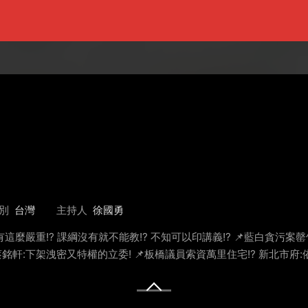
別
台灣
主持人
徐國勇
有這麼嚴重!? 課綱沒有就不能教!? 不知可以印講義!? 📌藍白貪污案罄
 蔡銘軒:下架洩密又特權的立委! 📌板橋議員索資萬里住宅!? 新北市府