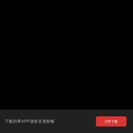
下載四季APP讓影音更順暢
立即下載