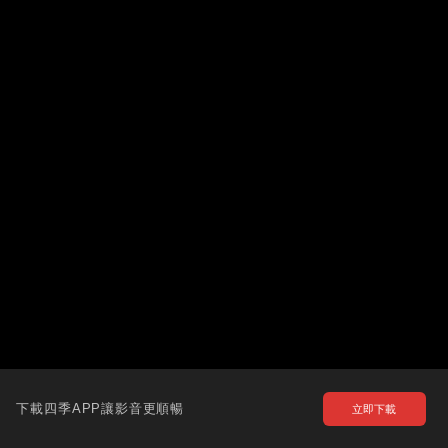
下載四季APP讓影音更順暢
立即下載