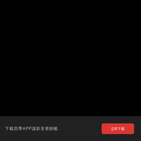
下載四季APP讓影音更順暢
立即下載