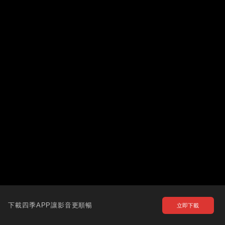
下載四季APP讓影音更順暢
立即下載