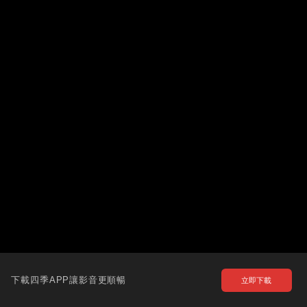
下載四季APP讓影音更順暢
立即下載