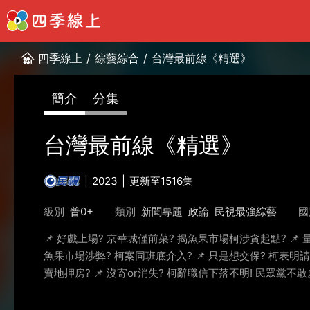
四季線上
/
綜藝綜合
/
台灣最前線《精選》
簡介
分集
台灣最前線《精選》
2023
更新至1516集
級別
普0+
類別
新聞專題
政論
民視最強綜藝
國
📌 好戲上場? 京華城僅前菜? 揭魚果市場柯涉貪起點? 📌 
魚果市場涉弊? 柯案同班底介入? 📌 只是想交保? 柯表明請
賣地押房? 📌 沒寄or消失? 柯辭職信下落不明! 民眾黨不敢處