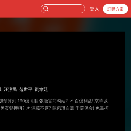
登入
訂購方案
鳳
汪潔民
范世平
劉韋廷
預算到 190億 明目張膽官商勾結? 📌 百億利益! 京華城.
另案聲押柯? 📌 深藏不露? 陳佩琪自籌 千萬保金! 免靠柯