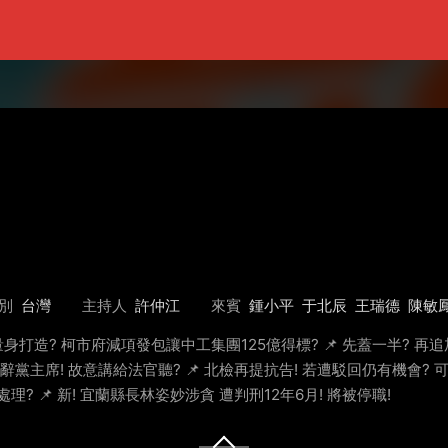
別
台灣
主持人
許仲江
來賓
鍾小平
于北辰
王瑞德
陳敏
量身打造? 柯市府減項發包讓中工集團125億得標? 📌 先蓋一半? 再追加
辭黨主席! 故意講給法官聽? 📌 北檢再提抗告! 若遭駁回仍有機會? 可
理? 📌 新! 宜蘭縣長林姿妙涉貪 遭判刑12年6月! 將被停職!