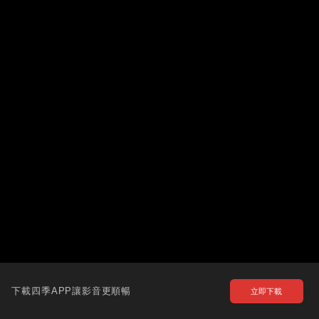
下載四季APP讓影音更順暢
立即下載