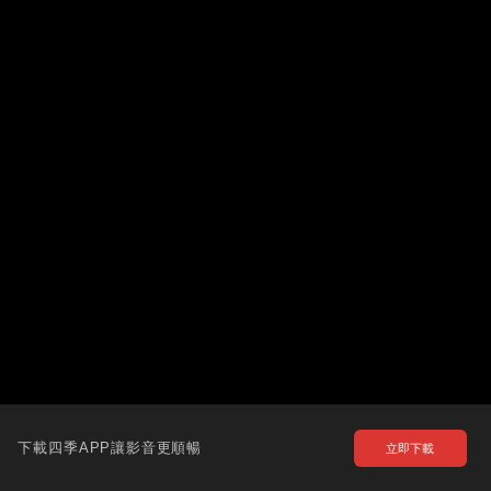
下載四季APP讓影音更順暢
立即下載