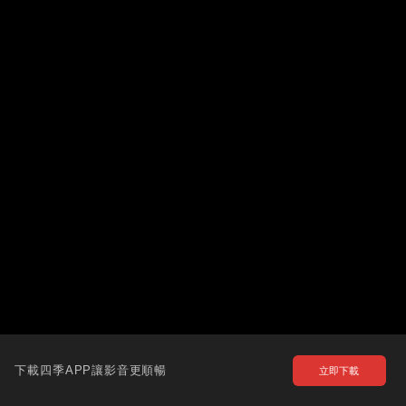
下載四季APP讓影音更順暢
立即下載