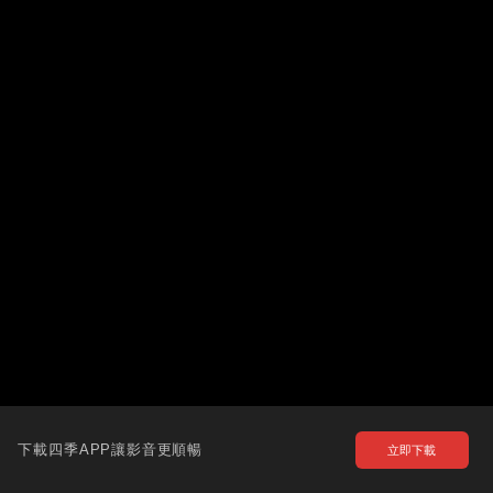
下載四季APP讓影音更順暢
立即下載