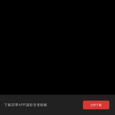
下載四季APP讓影音更順暢
立即下載