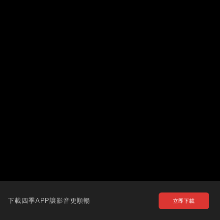
下載四季APP讓影音更順暢
立即下載