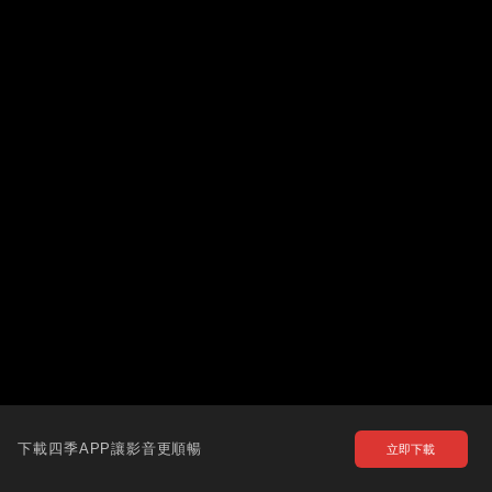
下載四季APP讓影音更順暢
立即下載