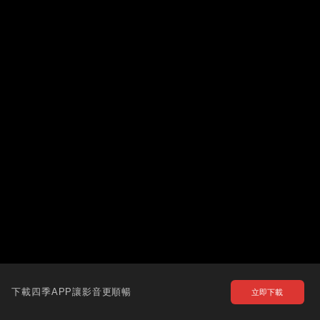
下載四季APP讓影音更順暢
立即下載