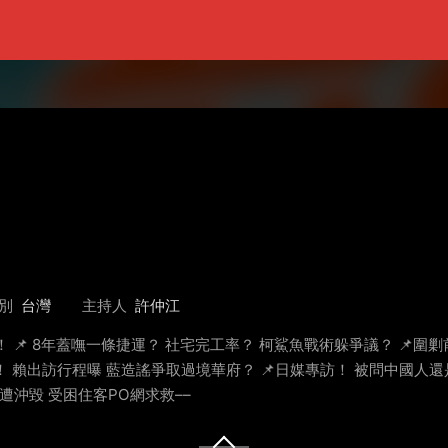
別
台灣
主持人
許仲江
！ 📌 8年蓋嘸一條捷運？ 社宅完工率？ 柯鯊魚戰術躲爭議？ 📌圍
 賴出訪行程曝 藍造謠爭取過境華府？ 📌日媒專訪！ 被問中國人還是台
遭沖毀 受困住客PO網求救––