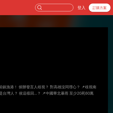
登入
訂購方案
剿前鎮漁港！ 侯辦發言人歧視？ 對高雄沒同理心？ 📌歧視南
灣人？ 侯這樣回...？ 📌中國華北暴雨 至少20死60萬