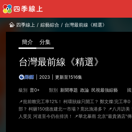
四季線上
/
綜藝綜合
/
台灣最前線《精選》
簡介
分集
台灣最前線《精選》
2023
更新至1516集
級別
普0+
類別
新聞專題
政論
民視最強綜藝
國
📌批前瞻完工率12%！ 柯環狀線只開工？ 鄭文燦:完工率0
部？ 柯砸150億改建北一市場？竟比漁港多？ 📌八月訪美！
人受災 河道至今仍在排洪！ 📌華北暴雨 北京"最貴酒店"傳