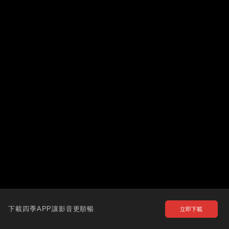
下載四季APP讓影音更順暢
立即下載