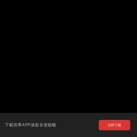
下載四季APP讓影音更順暢
立即下載