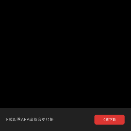
下載四季APP讓影音更順暢
立即下載