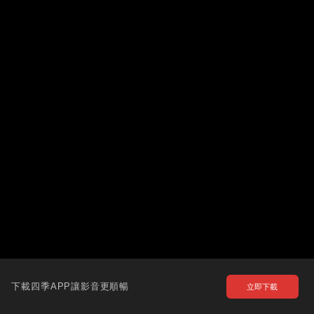
下載四季APP讓影音更順暢
立即下載