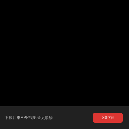
下載四季APP讓影音更順暢
立即下載