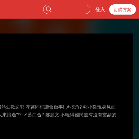
登入
訂購方案
夫婦熱烈歡迎郭 花蓮同框讚會做事! 📌挖角? 藍小雞現身見面
人來談過"!? 📌藍白合? 鄭麗文:不曉得國民黨有沒有當副的