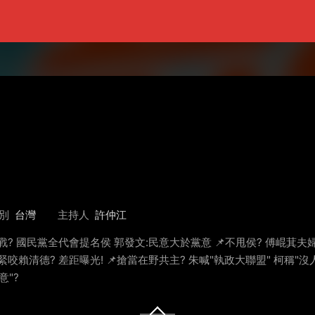
別
台灣
主持人
許仲江
宣戰? 國民黨全代會提名侯 郭發文:民意大於黨意 📌不甩侯? 傅崐萁
緊咬賴清德? 差距曝光! 📌搶當在野共主? 朱喊"執政大聯盟" 柯稱"沒
意"?