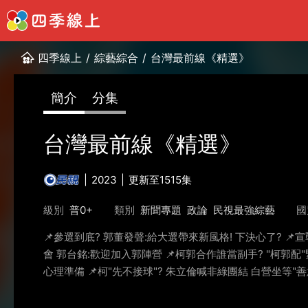
四季線上
/
綜藝綜合
/
台灣最前線《精選》
簡介
分集
台灣最前線《精選》
2023
更新至1515集
級別
普0+
類別
新聞專題
政論
民視最強綜藝
國
📌參選到底? 郭董發聲:給大選帶來新風格! 下決心了? 
會 郭台銘:歡迎加入郭陣營 📌柯郭合作誰當副手? "柯郭配"
心理準備 📌柯"先不接球"? 朱立倫喊非綠團結 白營坐等"善