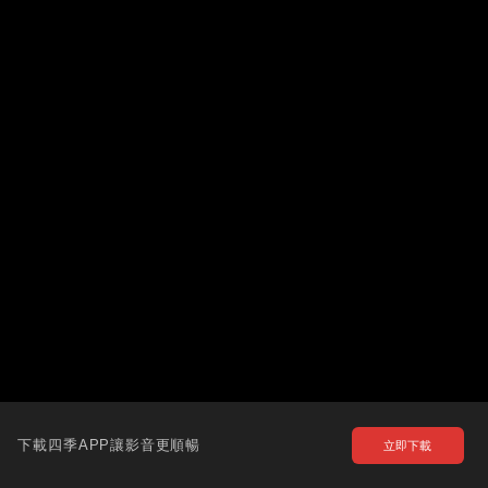
下載四季APP讓影音更順暢
立即下載