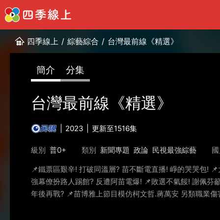
四季線上
/
綜藝綜合
/
台灣最前線《精選》
簡介
分集
台灣最前線《精選》
2023
更新至1516集
級別
普0+
類別
新聞專題
政論
民視最強綜藝
國
📌鐵票區艱辛! 打破同溫層? 苗不斷電直播! 崢的哭哭包! 
強幕僚扮路人踢館? 反遭阿苗電爆! 📌敗選不氣餒! 謝佩芬籲
年後再戰? 📌苗博雅上節目模仿柯文哲.蔣萬安 另類職業傷