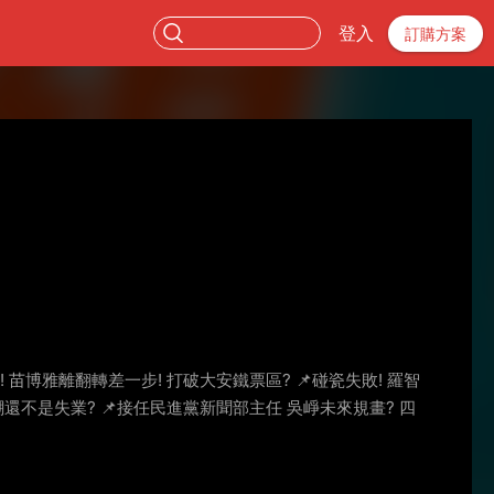
登入
訂購方案
! 苗博雅離翻轉差一步! 打破大安鐵票區? 📌碰瓷失敗! 羅智
自嘲還不是失業? 📌接任民進黨新聞部主任 吳崢未來規畫? 四