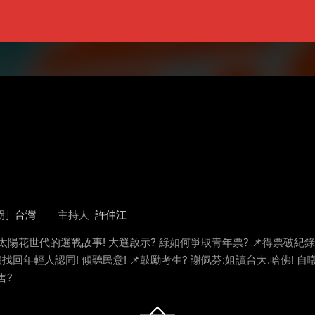
別
台灣
主持人
許仲江
📌太陽花世代的選戰故事! 大選啟示? 綠如何爭取青年票? 📌得票破紀錄
找回年輕人認同! 傾聽民意! 📌鼓勵考生? 謝佩芬:姐讀台大.哈佛! 
害?